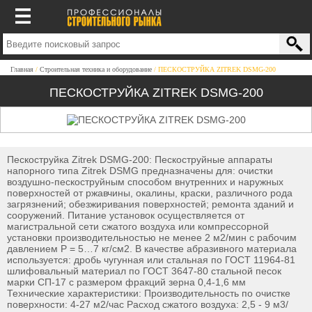
Главная
Строительная техника и оборудование
ПЕСКОСТРУЙКА ZITREK DSMG-200
ПЕСКОСТРУЙКА ZITREK DSMG-200
Пескоструйка Zitrek DSMG-200: Пескоструйные аппараты
напорного типа Zitrek DSMG предназначены для: очистки
воздушно-пескоструйным способом внутренних и наружных
поверхностей от ржавчины, окалины, краски, различного рода
загрязнений; обезжиривания поверхностей; ремонта зданий и
сооружений. Питание установок осуществляется от
магистральной сети сжатого воздуха или компрессорной
установки производительностью не менее 2 м2/мин с рабочим
давлением Р = 5…7 кг/см2. В качестве абразивного материала
используется: дробь чугунная или стальная по ГОСТ 11964-81
шлифовальный материал по ГОСТ 3647-80 стальной песок
марки СП-17 с размером фракций зерна 0,4-1,6 мм
Технические характеристики: Производительность по очистке
поверхности: 4-27 м2/час Расход сжатого воздуха: 2,5 - 9 м3/