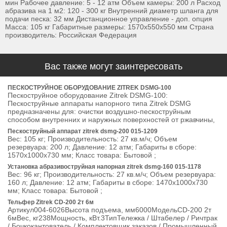
мин Рабочее давление: 5 - 12 атм Объем камеры: 200 л Расход
абразива на 1 м2: 120 - 300 кг Внутренний диаметр шланга для
подачи песка: 32 мм Дистанционное управление - доп. опция
Масса: 105 кг Габаритные размеры: 1570х550х550 мм Страна
производитель: Российская Федерация
Вас также могут заинтересовать
ПЕСКОСТРУЙНОЕ ОБОРУДОВАНИЕ ZITREK DSMG-100
Пескоструйное оборудование Zitrek DSMG-100:
Пескоструйные аппараты напорного типа Zitrek DSMG
предназначены для: очистки воздушно-пескоструйным
способом внутренних и наружных поверхностей от ржавчины,
Пескоструйный аппарат zitrek dsmg-200 015-1209
Вес: 105 кг; Производительность: 27 кв.м/ч; Объем
резервуара: 200 л; Давление: 12 атм; Габариты в сборе:
1570х1000х730 мм; Класс товара: Бытовой ;
Установка абразивоструйная напорная zitrek dsmg-160 015-1178
Вес: 96 кг; Производительность: 27 кв.м/ч; Объем резервуара:
160 л; Давление: 12 атм; Габариты в сборе: 1470х1000х730
мм; Класс товара: Бытовой ;
Тельфер Zitrek CD-200 2т 6м
Артикул004-6026Высота подъема, мм6000МодельCD-200 2т
6мВес, кг238Мощность, кВт.3ТипТележка / Штабелер / Ричтрак
/ Бочкокантователь / Комплектовщик заказов / Промышленный