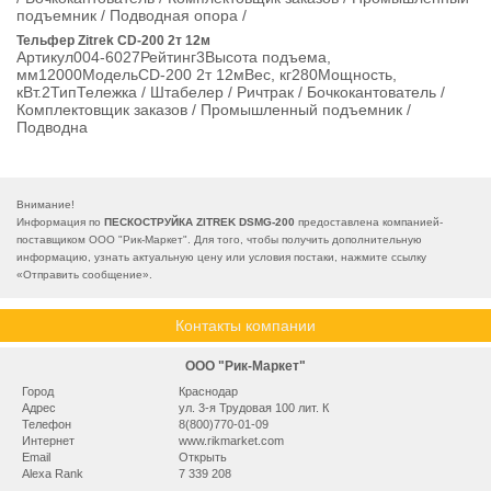
подъемник / Подводная опора /
Тельфер Zitrek CD-200 2т 12м
Артикул004-6027Рейтинг3Высота подъема,
мм12000МодельCD-200 2т 12мВес, кг280Мощность,
кВт.2ТипТележка / Штабелер / Ричтрак / Бочкокантователь /
Комплектовщик заказов / Промышленный подъемник /
Подводна
Внимание!
Информация по
ПЕСКОСТРУЙКА ZITREK DSMG-200
предоставлена компанией-
поставщиком ООО "Рик-Маркет". Для того, чтобы получить дополнительную
информацию, узнать актуальную цену или условия постаки, нажмите ссылку
«
Отправить сообщение
».
Контакты компании
ООО "Рик-Маркет"
Город
Краснодар
Адрес
ул. 3-я Трудовая 100 лит. К
Телефон
8(800)770-01-09
Интернет
www.rikmarket.com
Email
Открыть
Alexa Rank
7 339 208