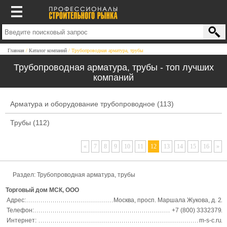
Главная
Каталог компаний
Трубопроводная арматура, трубы
Трубопроводная арматура, трубы - топ лучших
компаний
Арматура и оборудование трубопроводное
(113)
Трубы
(112)
«
7
8
9
10
11
12
13
14
15
16
»
Раздел:
Трубопроводная арматура, трубы
Торговый дом МСК, ООО
Адрес:
Москва, просп. Маршала Жукова, д. 2
Телефон:
+7 (800) 3332379
Интернет:
m-s-c.ru