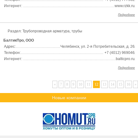
Интернет:
www.rzkk.ru
Подробнее
Раздел:
Трубопроводная арматура, трубы
БалтикПро, ООО
Адрес:
Челябинск, ул. 2-я Потребительская, д. 26
Телефон:
+7 (4012) 969046
Интернет:
balticpro.ru
Подробнее
«
7
8
9
10
11
12
13
14
15
16
»
Новые компании