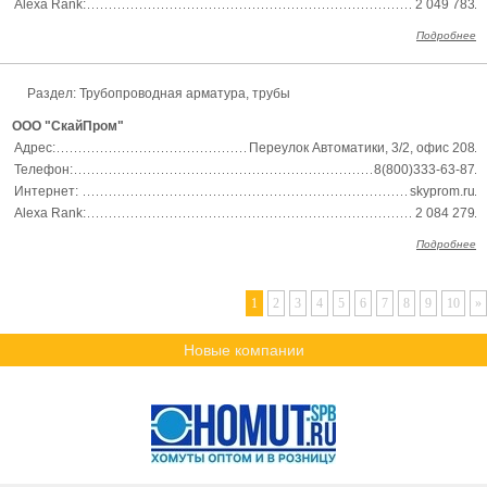
Alexa Rank:
2 049 783
Подробнее
Раздел: Трубопроводная арматура, трубы
ООО "СкайПром"
Адрес:
Переулок Автоматики, 3/2, офис 208
Телефон:
8(800)333-63-87
Интернет:
skyprom.ru
Alexa Rank:
2 084 279
Подробнее
1
2
3
4
5
6
7
8
9
10
»
Новые компании