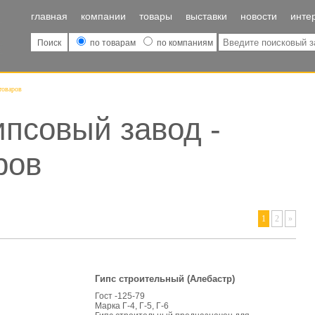
главная
компании
товары
выставки
новости
инте
Поиск
по товарам
по компаниям
товаров
ипсовый завод -
ров
1
2
»
Гипс строительный (Алебастр)
Гост -125-79
Марка Г-4, Г-5, Г-6