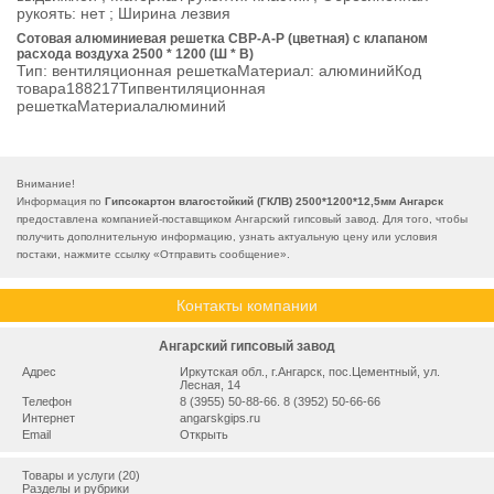
рукоять: нет ; Ширина лезвия
Сотовая алюминиевая решетка СВР-А-Р (цветная) с клапаном
расхода воздуха 2500 * 1200 (Ш * В)
Тип: вентиляционная решеткаМатериал: алюминийКод
товара188217Типвентиляционная
решеткаМатериалалюминий
Внимание!
Информация по
Гипсокартон влагостойкий (ГКЛВ) 2500*1200*12,5мм Ангарск
предоставлена компанией-поставщиком Ангарский гипсовый завод. Для того, чтобы
получить дополнительную информацию, узнать актуальную цену или условия
постаки, нажмите ссылку «
Отправить сообщение
».
Контакты компании
Ангарский гипсовый завод
Адрес
Иркутская обл., г.Ангарск, пос.Цементный, ул.
Лесная, 14
Телефон
8 (3955) 50-88-66. 8 (3952) 50-66-66
Интернет
angarskgips.ru
Email
Открыть
Товары и услуги (20)
Разделы и рубрики