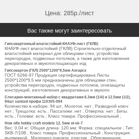
Цена: 285р./лист
Вас также могут заинтересовать
Гипсокартонный влагостойкий КНАУФ-лист (ГКЛВ)
КНАУФ-лист влагостойкий (ГКЛВ) Строительно-отделочный
влагостойкий материал для облицовки стен, устройства
перегородок, подвесных потолков, а также для изготовления
декоративных и звукопоглощающих изд
Гипсокартон (ГКЛ) 2500*1200*9,5мм Ангарск
ГОСТ 6266-97 Продукция сертифицирована Листы
2500*1200*9,5 мм предназначены для облицовки стен,
устройства перегородок, подвесных потолков, огнезащиты
конструкций, изготовления декоративных и звукопо
Слесарно-монтажный набор с квадратами 6.3мм (1/4) и 12.5мм (1/2),
94шт santool профи 110305-094
Количество в наборе: 94 шт.; Молоток: нет ; Разводной ключ:
нет ; Трещотка: есть ; Пассатижи: нет ; Отвертка: нет ; Биты:
есть ; Головки: есть ; Класс товара: Профессиональный ;
Нож olfa hobby craft models 12, 5мм ol-sk-7
Вес: 0.04 кг; Общая длина: 120 мм; Форма: специальное ; Тип:
SKB-7/10B ; Класс товара: Профессиональный ; Конструкция:
выдвижной ; Материал рукояти: пластик ; Обрезиненная