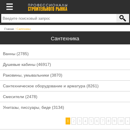
Главная
Сантехника
Сантехника
Ванны
(2785)
Душевые кабины
(46917)
Раковины, умывальники
(3870)
Сантехническое оборудование и арматура
(8261)
Смесители
(2478)
Унитазы, писсуары, биде
(3134)
1
2
3
4
5
6
7
8
9
10
»