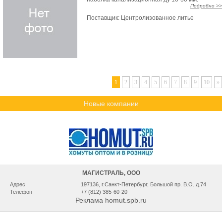
Подробно >>
Поставщик:
Центролизованное литье
1
2
3
4
5
6
7
8
9
10
»
Новые компании
МАГИСТРАЛЬ, ООО
Адрес
197136, г.Санкт-Петербург, Большой пр. В.О. д.74
Телефон
+7 (812) 385-60-20
Реклама homut.spb.ru