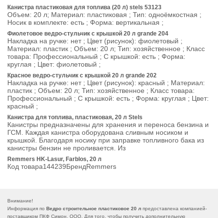
Канистра пластиковая для топлива (20 л) stels 53123
Объем: 20 л; Материал: пластиковая ; Тип: одноёмкостная ;
Носик в комплекте: есть ; Форма: вертикальная ;
Фиолетовое ведро-стульчик с крышкой 20 л grande 204
Накладка на ручке: нет ; Цвет (рисунок): фиолетовый ;
Материал: пластик ; Объем: 20 л; Тип: хозяйственное ; Класс
товара: Профессиональный ; С крышкой: есть ; Форма:
круглая ; Цвет: фиолетовый ;
Красное ведро-стульчик с крышкой 20 л grande 202
Накладка на ручке: нет ; Цвет (рисунок): красный ; Материал:
пластик ; Объем: 20 л; Тип: хозяйственное ; Класс товара:
Профессиональный ; С крышкой: есть ; Форма: круглая ; Цвет:
красный ;
Канистра для топлива, пластиковая, 20 л Stels
Канистры предназначены для хранения и переноса бензина и
ГСМ. Каждая канистра оборудована сливным носиком и
крышкой. Благодаря носику при заправке топливного бака из
канистры бензин не проливается. Из
Remmers HK-Lasur, Farblos, 20 л
Код товара144239БрендRemmers
Внимание!
Информация по
Ведро строительное пластиковое 20 л
предоставлена компанией-
поставщиком ПКФ Симон, ООО. Для того, чтобы получить дополнительную