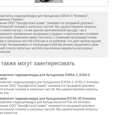
омплекты гидроцилиндра для бульдозер D355A-5 "Komatsu",
енение Перекос
ания ООО "УралДетальСервис" занимается продажей дорожно-
ительной техники и запасных частей. Мы удовлетворяем запросы
 клиентов как с точки зрения экономической выгоды, так и
мального применения продукции в трудных и критических условиях
луатации. Компания имеет контакты с главными производителями
ики и запасных частей в России и за рубежом, что даёт выбор нашим
нтам. Независимые от производителей мы можем предложить Вам
кий спектр запасных частей и различные варианты расходных
риалов.
 также могут заинтересовать
комплект гидроцилиндра для бульдозера D355A-3, D355-C
atsu
комплект гидроцилиндра для бульдозера D355A-3, D355-C Komatsu
пания ООО "УралДетальСервис" занимается продажей дорожно-
оительной техники и запасных частей. Мы удовлетворяем запросы
их кли
комплект гидроцилиндра для бульдозеров D375A-3D Komatsu
комплект гидроцилиндра для бульдозеров D375A-3D Komatsu
пания ООО "УралДетальСервис" занимается продажей дорожно-
оительной техники и запасных частей. Мы удовлетворяем запросы
их клиентов