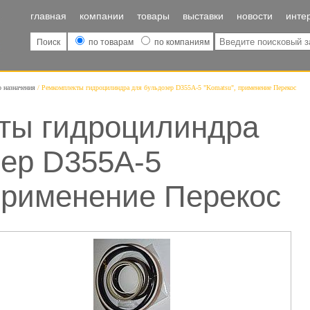
главная
компании
товары
выставки
новости
инте
Поиск
по товарам
по компаниям
о назначения
Ремкомплекты гидроцилиндра для бульдозер D355A-5 "Komatsu", применение Перекос
ты гидроцилиндра
зер D355A-5
применение Перекос