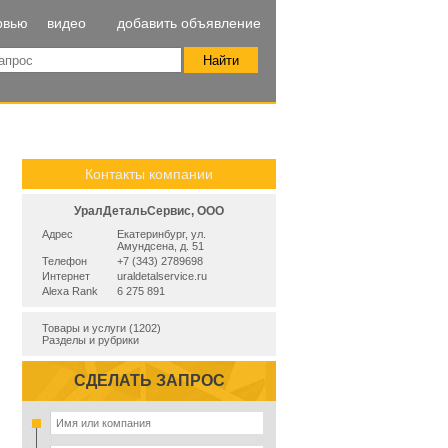
рвью
видео
добавить объявление
Контакты компании
УралДетальСервис, ООО
Адрес
Екатеринбург, ул.
Амундсена, д. 51
Телефон
+7 (343) 2789698
Интернет
uraldetalservice.ru
Alexa Rank
6 275 891
Товары и услуги (1202)
Разделы и рубрики
СДЕЛАТЬ ЗАПРОС