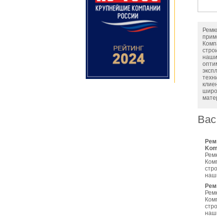
Ремк
прим
Комп
стро
наших
опти
эксп
техн
клие
широ
мате
Вас
Рем
Kom
Рем
Ком
стр
наш
Рем
Рем
Ком
стр
наш