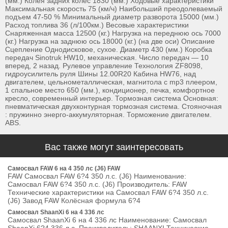
(мм.) Колея задних колес 1830 (мм.) Ходовые характеристики
Максимальная скорость 75 (км/ч) Наибольший преодолеваемый
подъем 47-50 % Минимальный диаметр разворота 15000 (мм.)
Расход топлива 36 (л/100км.) Весовые характеристики
Снаряженная масса 12500 (кг.) Нагрузка на переднюю ось 7000
(кг.) Нагрузка на заднюю ось 18000 (кг.) (на две оси) Описание
Сцепление Однодисковое, сухое. Диаметр 430 (мм.) Коробка
передач Sinotruk HW10, механическая. Число передач — 10
вперед, 2 назад. Рулевое управление Технология ZF8098,
гидроусилитель руля Шины 12.00R20 Кабина HW76, над
двигателем, цельнометаллическая, магнитола с mp3 плеером,
1 спальное место 650 (мм.), кондиционер, печка, комфортное
кресло, современный интерьер. Тормозная система Основная:
пневматическая двухконтурная тормозная система. Стояночная
: пружинно энерго-аккумуляторная. Торможение двигателем.
ABS.
Вас также могут заинтересовать
Самосвал FAW 6 на 4 350 лс (J6) FAW
FAW Самосвал FAW 6?4 350 л.с. (J6) Наименование:
Самосвал FAW 6?4 350 л.с. (J6) Производитель: FAW
Технические характеристики на Самосвал FAW 6?4 350 л.с.
(J6) Завод FAW Колёсная формула 6?4
Самосвал ShaanXi 6 на 4 336 лс
Самосвал ShaanXi 6 на 4 336 лс Наименование: Самосвал