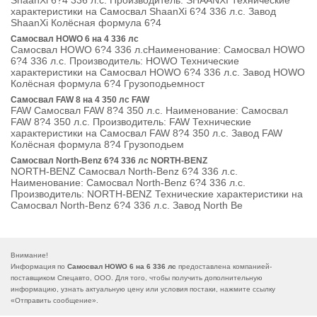
ShaanXi 6?4 336 л.с. Производитель: SHAANXI Технические
характеристики на Самосвал ShaanXi 6?4 336 л.с. Завод
ShaanXi Колёсная формула 6?4
Самосвал HOWO 6 на 4 336 лс
Самосвал HOWO 6?4 336 л.сНаименование: Самосвал HOWO
6?4 336 л.с. Производитель: HOWO Технические
характеристики на Самосвал HOWO 6?4 336 л.с. Завод HOWO
Колёсная формула 6?4 Грузоподьемност
Самосвал FAW 8 на 4 350 лс FAW
FAW Самосвал FAW 8?4 350 л.с. Наименование: Самосвал
FAW 8?4 350 л.с. Производитель: FAW Технические
характеристики на Самосвал FAW 8?4 350 л.с. Завод FAW
Колёсная формула 8?4 Грузоподьем
Самосвал North-Benz 6?4 336 лс NORTH-BENZ
NORTH-BENZ Самосвал North-Benz 6?4 336 л.с.
Наименование: Самосвал North-Benz 6?4 336 л.с.
Производитель: NORTH-BENZ Технические характеристики на
Самосвал North-Benz 6?4 336 л.с. Завод North Be
Внимание!
Информация по
Самосвал HOWO 6 на 6 336 лс
предоставлена компанией-
поставщиком Спецавто, ООО. Для того, чтобы получить дополнительную
информацию, узнать актуальную цену или условия постаки, нажмите ссылку
«
Отправить сообщение
».