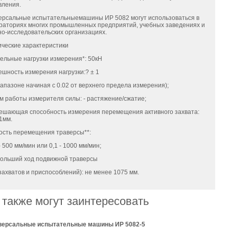
вления.
ерсальные испытательныемашины ИР 5082 могут использоваться в
раториях многих промышленных предприятий, учебных заведениях и
но-исследовательских организациях.
ические характеристики
ельные нагрузки измерения*: 50кН
ешность измерения нагрузки:? ± 1
иапазоне начиная с 0.02 от верхнего предела измерения);
м работы измерителя силы: - растяжение/сжатие;
ешающая способность измерения перемещения активного захвата:
1мм.
ость перемещения траверсы**:
- 500 мм/мин или 0,1 - 1000 мм/мин;
ольший ход подвижной траверсы
 захватов и приспособлений): не менее 1075 мм.
 также могут заинтересовать
версальные испытательные машины ИР 5082-5