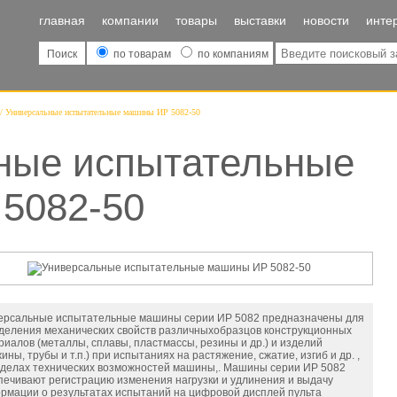
главная
компании
товары
выставки
новости
инте
Поиск
по товарам
по компаниям
Универсальные испытательные машины ИР 5082-50
ные испытательные
5082-50
ерсальные испытательные машины серии ИР 5082 предназначены для
деления механических свойств различныхобразцов конструкционных
риалов (металлы, сплавы, пластмассы, резины и др.) и изделий
ины, трубы и т.п.) при испытаниях на растяжение, сжатие, изгиб и др. ,
еделах технических возможностей машины,. Машины серии ИР 5082
печивают регистрацию изменения нагрузки и удлинения и выдачу
рмации о результатах испытаний на цифровой дисплей пульта