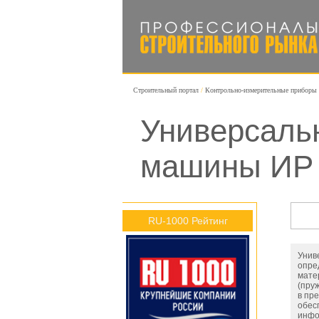
Строительный портал
Контрольно-измерительные приборы
Универсаль
машины ИР 
RU-1000 Рейтинг
Унив
опре
мате
(пруж
в пр
обес
инфо