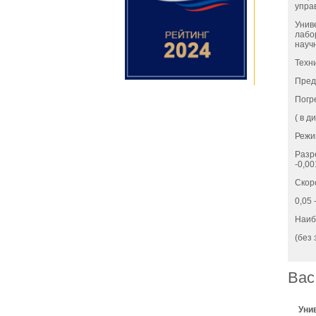
упра
Унив
лабо
науч
Техн
Пред
Погр
( в д
Режи
Разр
-0,00
Скор
0,05 
Наиб
(без
Вас
Уни