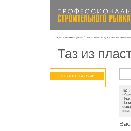
Строительный портал
Товары производственно-техническог
Таз из плас
RU-1000 Рейтинг
Таз 
(Мин
Плас
Пред
осно
поме
Вас