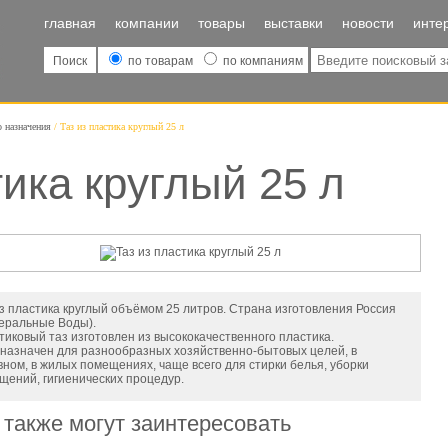
главная
компании
товары
выставки
новости
инте
Поиск
по товарам
по компаниям
о назначения
Таз из пластика круглый 25 л
тика круглый 25 л
из пластика круглый объёмом 25 литров. Страна изготовления Россия
еральные Воды).
тиковый таз изготовлен из высококачественного пластика.
назначен для разнообразных хозяйственно-бытовых целей, в
вном, в жилых помещениях, чаще всего для стирки белья, уборки
щений, гигиенических процедур.
 также могут заинтересовать