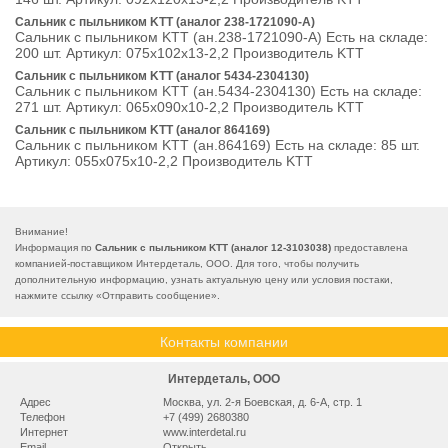
Сальник с пыльником KTT (аналог 238-1721090-А)
Сальник с пыльником KTT (ан.238-1721090-А) Есть на складе:
200 шт. Артикул: 075х102х13-2,2 Производитель KTT
Сальник с пыльником KTT (аналог 5434-2304130)
Сальник с пыльником KTT (ан.5434-2304130) Есть на складе:
271 шт. Артикул: 065х090х10-2,2 Производитель KTT
Сальник с пыльником KTT (аналог 864169)
Сальник с пыльником KTT (ан.864169) Есть на складе: 85 шт.
Артикул: 055х075х10-2,2 Производитель KTT
Внимание!
Информация по
Сальник с пыльником KTT (аналог 12-3103038)
предоставлена
компанией-поставщиком Интердеталь, ООО. Для того, чтобы получить
дополнительную информацию, узнать актуальную цену или условия постаки,
нажмите ссылку «
Отправить сообщение
».
Контакты компании
Интердеталь, ООО
Адрес
Москва, ул. 2-я Боевская, д. 6-А, стр. 1
Телефон
+7 (499) 2680380
Интернет
www.interdetal.ru
Email
Открыть