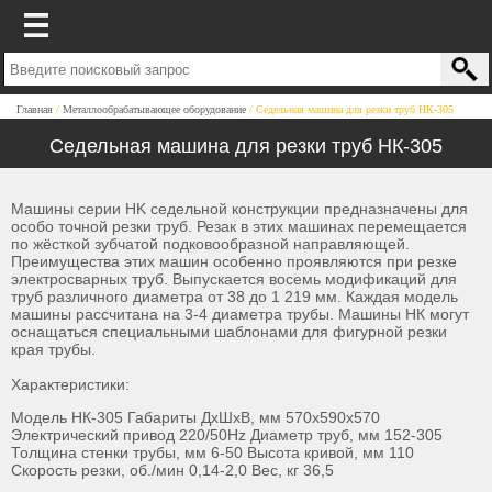
Главная
Металлообрабатывающее оборудование
Седельная машина для резки труб НК-305
Седельная машина для резки труб НК-305
Машины серии HK седельной конструкции предназначены для
особо точной резки труб. Резак в этих машинах перемещается
по жёсткой зубчатой подковообразной направляющей.
Преимущества этих машин особенно проявляются при резке
электросварных труб. Выпускается восемь модификаций для
труб различного диаметра от 38 до 1 219 мм. Каждая модель
машины рассчитана на 3-4 диаметра трубы. Машины НК могут
оснащаться специальными шаблонами для фигурной резки
края трубы.
Характеристики:
Модель НК-305 Габариты ДхШхВ, мм 570х590х570
Электрический привод 220/50Hz Диаметр труб, мм 152-305
Толщина стенки трубы, мм 6-50 Высота кривой, мм 110
Скорость резки, об./мин 0,14-2,0 Вес, кг 36,5