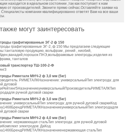
кции находится в идеальном состоянии ,так как поступает к нам
мую от производителей. Звоните прямо сейчас.Оставляйте заявки на
. Специалисты компании квалифицированно ответят Вам на все ваши
сы.
также могут заинтересовать
троды графитированные ЭГ-2 ф 150
троды графитированные ЭГ-2, ф 150 Мы предлагаем следующие
ры:танталовую продукцию, вольфрам , рений , ниобий,
бден,ванадий,порошок ПНЭ,вольфрамовые электроды,изделия из
фрама, танталов
овый транспортер ТШ-100-2-Ф
инг3
троды Риметалк МНЧ-2 ф 3,0 мм (5кг)
зводитель: РИМЕТАЛКНазначение: универсальныйТип электрода: для
ой дуговой
киРейтинг5НазначениеуниверсальныйПроизводительРИМЕТАЛКТип
тродадля ручной дуговой сварки
троды Риметалк МНЧ-2 ф 3,0 мм (5кг)
ачение: универсальныйТип электрода: для ручной дуговой сваркиКод
ра1468БрендРИМЕТАЛКНазначениеуниверсальныйТип электродадля
ой дуговой сварки
троды Риметалк МНЧ-2 ф 4,0 мм (5кг)
ачение: нержавеющая стальТип электрода: для ручной дуговой
киКомплект электродов: ДаКод
ра1466БрендРИМЕТАЛКНазначениенержавеющая стальТип