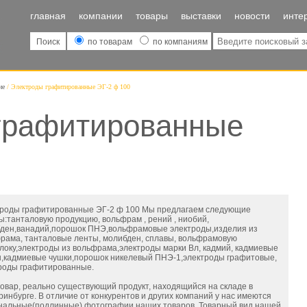
главная
компании
товары
выставки
новости
инте
Поиск
по товарам
по компаниям
ие
Электроды графитированные ЭГ-2 ф 100
графитированные
роды графитированные ЭГ-2 ф 100 Мы предлагаем следующие
ы:танталовую продукцию, вольфрам , рений , ниобий,
ден,ванадий,порошок ПНЭ,вольфрамовые электроды,изделия из
рама, танталовые ленты, молибден, сплавы, вольфрамовую
локу,электроды из вольфрама,электроды марки Вл, кадмий, кадмиевые
,кадмиевые чушки,порошок никелевый ПНЭ-1,электроды графитовые,
роды графитированные.
овар, реально существующий продукт, находящийся на складе в
ринбурге. В отличие от конкурентов и других компаний у нас имеются
нальные(подлинные) фотографии наших товаров. Товарный вид нашей