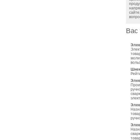
проду
напря
сайте
вопро
Вас 
Элек
Элек
това
моли
воль
Шнек
Рейт
Элек
Прои
ручн
свар
элек
Элек
Назн
това
ручн
Элек
Назн
свар
това