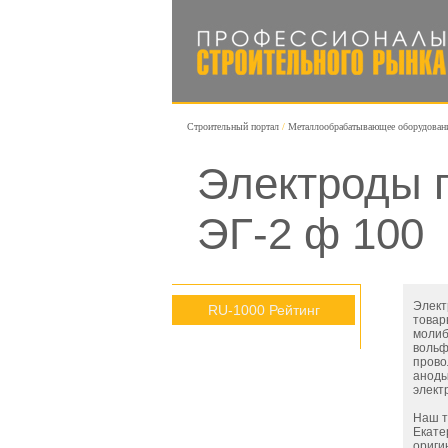
Строительный портал
Металлообрабатывающее оборудован
Электроды 
ЭГ-2 ф 100
Элект
RU-1000 Рейтинг
товар
молиб
вольф
прово
аноды
элект
Наш т
Екате
ориги