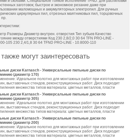
дями и скобами. Специальное тонкое исполнение TFND: для распиловки
остенных заготовок; быстрое и экономное резание даже при
льзовании маломощных и аккумуляторных электропил. Для ручных
трических циркулярных пил, отрезных маятниковых пил, торцовочных
 пр.
ктеристики:
етр Размеры Диаметр внутрен. отверстия Тип зубьев Качество
тояние между отверстиями Код 230 2,8/2,0 30 64 TFN PRO-LINE -
00-105 230 2,4/1,8 30 64 TFND PRO-LINE - 10.8000-110
 также могут заинтересовать
ьные диски Karnasch - Универсальные пильные диски по
минию (диаметр 170)
менение: Идеальное полотно для монтажных работ при изготовлении
ин, выставочных стендов, реконструкционных работ. Диск подходит
 пиления множества типов материала: цветных металлов, пласти
ьные диски Karnasch - Универсальные пильные диски по
минию (диаметр 305)
менение: Идеальное полотно для монтажных работ при изготовлении
ин, выставочных стендов, реконструкционных работ. Диск подходит
 пиления множества типов материала: цветных металлов, пласти
ьные диски Karnasch - Универсальные пильные диски по
минию (диаметр 200)
менение: Идеальное полотно для монтажных работ при изготовлении
ин, выставочных стендов, реконструкционных работ. Диск подходит
 пиления множества типов материала: цветных металлов, пласти