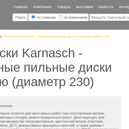
главная
компании
товары
выставки
новости
инте
Поиск
по товарам
по компаниям
ие
Пильные диски Karnasch - Универсальные пильные диски по алюминию (диаметр 230)
ки Karnasch -
ные пильные диски
ю (диаметр 230)
енение:
льное полотно для монтажных работ при изготовлении витрин,
авочных стендов, реконструкционных работ. Диск подходит для
ния множества типов материала: цветных металлов, пластика,
текла, ДСП, декоративных фасадных панелей, а также дерева с