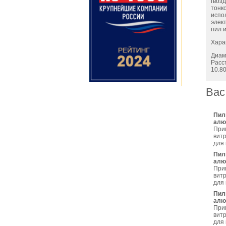
гвоз
тонк
испо
элек
пил и
Хара
Диам
Расс
10.80
Вас
Пил
алю
При
витр
для
Пил
алю
При
витр
для
Пил
алю
При
витр
для