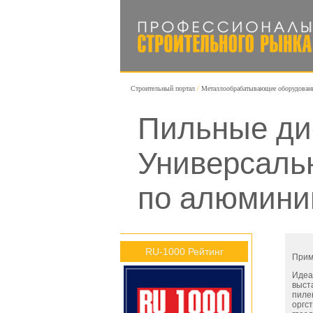
Строительный портал
Металлообрабатывающее оборудован
Пильные дис
Универсаль
по алюмини
RU-1000 Рейтинг
Прим
Идеа
выст
пиле
оргс