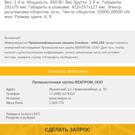
Вес: 1.4 кг; Мощность: 650 Вт; Вес брутто: 2.8 кг; Габариты:
291х75 мм; Габариты в упаковке: 422x157x127 мм; Электр.
регулировка оборотов: есть ; Число оборотов: 10000-28000 об/
мин; Размер цанги: 6; 8
Внимание!
Информация по
Прямошлифовальная машина Euroboor - ADG.25S
предоставлена
компанией-поставщиком Промышленная группа ВЕКПРОМ, ООО. Для того, чтобы
получить дополнительную информацию, узнать актуальную цену или условия
постаки, нажмите ссылку «
Отправить сообщение
».
Контакты компании
Промышленная группа ВЕКПРОМ, ООО
Адрес
Жуковский, ул. Праволинейная, д. 33
Телефон
+7 (495) 5176110
Интернет
www.vekpro.ru
Alexa Rank
1 433 774
Товары и услуги (347)
Разделы и рубрики
СДЕЛАТЬ ЗАПРОС