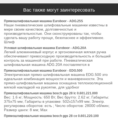
Вас также могут заинтересовать
Прямошлифовальная машина Euroboor - ADG.25S
Наши пневматические шлифовальные машинки известны в
мире своим качеством, долговечностью и
производительностью. Они сконструированы так, чтобы
сделать вашу работу проще, безопаснее и эффективнее.
Шлиф
Угловая шлифовальная машина Euroboor - ADG.20A
Легкий алюминиевый корпус и эргономичная мягкая ручка
обеспечивают превосходную производительность и больший
контроль за машиной при работе. Пневматическая
шлифовальная машина ADG.20А поставляется в
Прямошлифовальная машина Euroboor - EDG.500
Электрическая прямо-шлифовальная машина EDG.500 это
идеальная комбинация мощности и маневренности. Эта
прямо-шлифовальная машина оснащена теплоизоляционной
мягкой накладкой на рукоятке, для удобног
Прямошлифовальная машина bosch ggs 28 lc 0.601.221.000
Вес: 1.6 кг; Мощность: 650 Вт; Вес брутто: 2.62 кг; Габариты:
375х75 мм; Габариты в упаковке: 502x157x99 мм; Электр.
регулировка оборотов: есть ; Число оборотов: 28000 об/мин;
Размер цанги: 8 мм; Max
Прямошлифовальная машина bosch ggs 28 ce 0.601.220.100