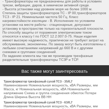
- Трансформаторы не предназначены для работы в условиях
тряски, вибрации, даров, в химически активной среде.
- Высота установки над уровнем моря не более 1000 м.
Степень защиты трансформаторов ТС - IP 00,трансформаторов
ТСЗ - IP 21. Номинальная частота 50 Гц. Класс
нагревостойкости изоляции - В. Исполнение по условиям
установки на месте работы - стационарные, допускают
установку в пространстве только на горизонтальной плоскости.
По способу защиты от поражения электрическим током
относятся к классу I по ГОСТ 12.2.007.0-75. Наши изделия
имеют высокую надежность, практически не требуют затрат на
обслуживание, экономичны. По заказу могут быть изготовлены с
любыми сочетаниями напряжений до 660 В и с другими
схемами и группами соединений.
По заданию клиента мы так же производим трехфазные
разделительные трансформаторы ТСЗР и ТСР.
Вас также могут заинтересовать
Трансформатор трехфазный сухой ТСЗ - 35/0,7
Наименование Номинальная мощность, кВА Размеры, мм
Масса, кг Номинальная мощность, кВА Номинальное
напряжение Схема и группа соединения обмоток Потери
Длина Ширина Высота ВВ НН
Трансформатор трехфазный сухой ТСЗ - 63/0,7
Наименование Номинальная мощность, кВА Размеры, мм