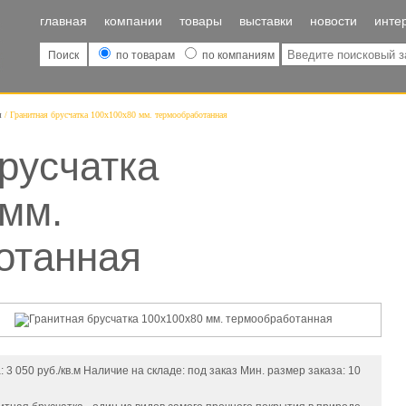
главная
компании
товары
выставки
новости
инте
Поиск
по товарам
по компаниям
ы
Гранитная брусчатка 100х100х80 мм. термообработанная
русчатка
 мм.
отанная
: 3 050 руб./кв.м Наличие на складе: под заказ Мин. размер заказа: 10