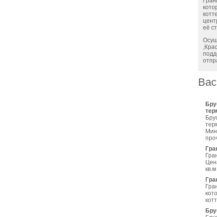
Гран
кото
котт
цент
её с
Осущ
,Кра
подд
отпр
Вас
Бру
тер
Бру
тер
Мин.
про
Гра
Гра
Цена
кв.м
Гра
Гра
кот
кот
Бру