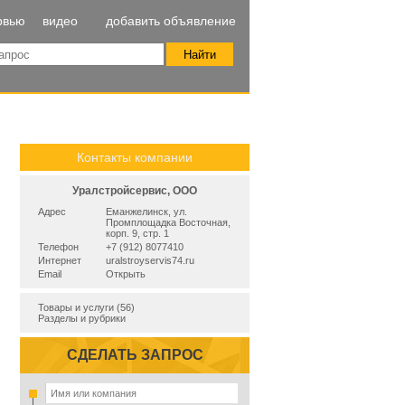
рвью
видео
добавить объявление
Контакты компании
Уралстройсервис, ООО
Адрес
Еманжелинск, ул.
Промплощадка Восточная,
корп. 9, стр. 1
Телефон
+7 (912) 8077410
Интернет
uralstroyservis74.ru
Email
Открыть
Товары и услуги (56)
Разделы и рубрики
СДЕЛАТЬ ЗАПРОС