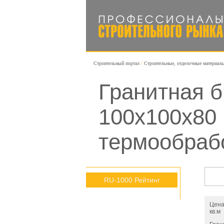
Строительный портал
Строительные, отделочные материал
Гранитная б
100х100х80
термообраб
RU-1000 Рейтинг
Цена
кв.м