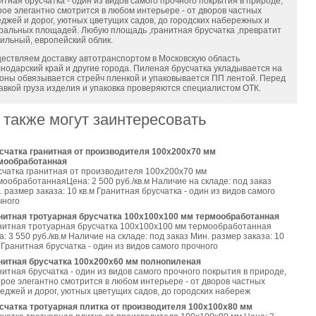
итная брусчатка - один из видов самого прочного покрытия в природе,
рое элегантно смотрится в любом интерьере - от дворов частных
еджей и дорог, уютных цветущих садов, до городских набережных и
ральных площадей. Любую площадь ,гранитная брусчатка ,превратит
тильный, европейский облик.
ествляем доставку автотранспортом в Московскую область
снодарский край и другие города. Пиленая брусчатка укладывается на
оны обвязывается стрейч пленкой и упаковывается ПП лентой. Перед
авкой груза изделия и упаковка проверяются специалистом ОТК.
 также могут заинтересовать
счатка гранитная от производителя 100х200х70 мм
мообработанная
счатка гранитная от производителя 100х200х70 мм
мообработаннаяЦена: 2 500 руб./кв.м Наличие на складе: под заказ
 размер заказа: 10 кв.м Гранитная брусчатка - один из видов самого
чного
нитная тротуарная брусчатка 100х100х100 мм термообработанная
нитная тротуарная брусчатка 100х100х100 мм термообработанная
: 3 550 руб./кв.м Наличие на складе: под заказ Мин. размер заказа: 10
 Гранитная брусчатка - один из видов самого прочного
нитная брусчатка 100х200х60 мм полнопиленая
нитная брусчатка - один из видов самого прочного покрытия в природе,
орое элегантно смотрится в любом интерьере - от дворов частных
теджей и дорог, уютных цветущих садов, до городских набереж
счатка тротуарная плитка от производителя 100х100х80 мм