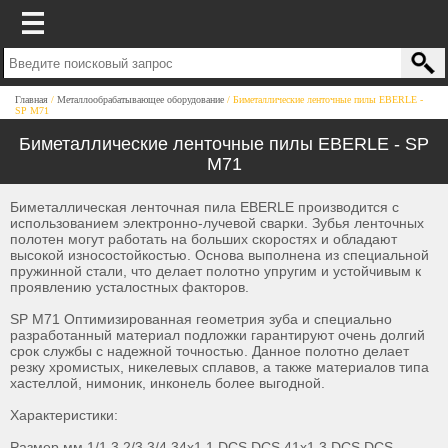
Главная
Металлообрабатывающее оборудование
Биметаллические ленточные пилы EBERLE -
SP M71
Биметаллические ленточные пилы EBERLE - SP
M71
Биметаллическая ленточная пила EBERLE производится с
использованием электронно-лучевой сварки. Зубья ленточных
полотен могут работать на больших скоростях и обладают
высокой износостойкостью. Основа выполнена из специальной
пружинной стали, что делает полотно упругим и устойчивым к
проявлению усталостных факторов.
SP M71 Оптимизированная геометрия зуба и специально
разработанный материал подложки гарантируют очень долгий
срок службы с надежной точностью. Данное полотно делает
резку хромистых, никелевых сплавов, а также материалов типа
хастеллой, нимоник, инконель более выгодной.
Характеристики:
Размер,мм 1/1,3 2/3 3/4 34x1,1 DCS DCS 41x1,3 DCS DCS