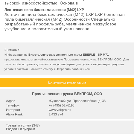
высокой износостойкостью. Основа в
Ленточная пила биметаллическая (M42) LXP
Ленточная пила биметаллическая (M42) LXP LXP Ленточная
пила биметаллическая (M42) Особенности Специально
разработанный профиль зуба, увеличенное межзубовое
углубление и положительный угол наклона
Внимание!
Информация по
Биметаллические ленточные пилы EBERLE - SP M71
предоставлена компанией-поставщиком Промышленная группа ВЕКПРОМ, ООО. Для
того, чтобы получить дополнительную информацию, узнать актуальную цену или
условия постаки, нажмите ссылку «
Отправить сообщение
».
Контакты компании
Промышленная группа ВЕКПРОМ, ООО
Адрес
Жуковский, ул. Праволинейная, д. 33
Телефон
+7 (495) 5176110
Интернет
www.vekpro.ru
Alexa Rank
1 433 774
Товары и услуги (347)
Разделы и рубрики