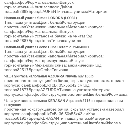
санфарфорФорма: овальнаяВыпуск:
горизонтальныйАнтивсплеск: ДаКод
товара82889БрендLAUFENТипчаша унитазаМатериал
Напольный унитаз Simas LONDRA (LO931)
Тип: чаша унитазаЦвет: белыйКонструкция:
пристеннаяУстановка: напольнаяМатериал корпуса:
санфарфорФорма: овальнаяВыпуск:
горизонтальныйУстановка бачка: на унитазКод
товара82887БрендsimasТипчаша унитаз
Напольный унитаз Grohe Cube Ceramic 3948400H
Тип: чаша унитазаЦвет: белыйКонструкция:
пристеннаяУстановка: напольнаяМатериал корпуса:
санфарфорФорма: прямоугольнаяВыпуск:
горизонтальныйМеханизм слива: механическийКод
товара82517БрендGroheТипчаша
Чаша унитаза напольная AZZURRA Nuvola nuv 100/p
пристенная конструкциябез бачка, скрытая установкаматериал
корпуса: санфарфорШхГхВ: 35х55х42 смКод
товара81877БрендAZZURRAТипчаша унитазаМатериал
корпусасанфарфорКонструкцияпристеннаяЦветбелыйФормаова
Чаша унитаза напольная KERASAN Aquatech 3716 с горизонтальным
выпуском
пристенная конструкциябез бачка, скрытая установкаматериал
корпуса: санфарфорШхГхВ: 36.50х55х42 смКод
товара81917БрендKERASANТипчаша унитазаМатериал
корпусасанфарфорКонструкцияпристеннаяЦветбелыйФорма