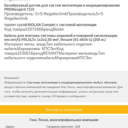
Калибруемый датчик для систем вентиляции и кондиционирования
PREMasgard 7110
Производитель: S+S RegeltechnikПроизводительS+S
Regeltechnik
туалет сухой BIOLAN Complet с системой вентиляции
Код товара2207246БрендBiolan
Кабель для монтажа системы охранной и пожарной сигнализации
кпсэнг(А)-FRLSLTx 1x2x2,50 мм², Rexant {01-4934-1} (200 м.)
Материал жилы: медьТип кабельного изделия:
кабельМаркировка: КПСЭнгКод
товара153061БрендREXANTМатериал жилымедьТип
кабельного изделиякабельМаркировкаКПСЭнг
Внимание!
Информация по
Системы вентиляции и кондиционированиия любых объемов.
предоставлена компанией-поставщиком Гекс-Техно, многопрофильная компания. Для
того, чтобы получить дополнительную информацию, узнать актуальную цену или
условия постаки, нажмите ссылку «
Отправить сообщение
».
Контакты компании
Гекс-Техно, многопрофильная компания
Адрес
Гагарина проспект, 168