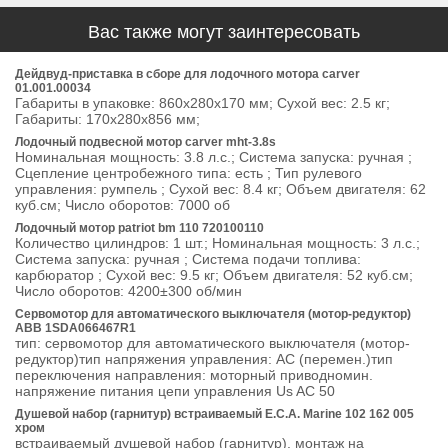
Вас также могут заинтересовать
Дейдвуд-приставка в сборе для лодочного мотора carver
01.001.00034
Габариты в упаковке: 860х280х170 мм; Сухой вес: 2.5 кг;
Габариты: 170х280х856 мм;
Лодочный подвесной мотор carver mht-3.8s
Номинальная мощность: 3.8 л.с.; Система запуска: ручная ;
Сцепление центробежного типа: есть ; Тип рулевого
управления: румпель ; Сухой вес: 8.4 кг; Объем двигателя: 62
куб.см; Число оборотов: 7000 об
Лодочный мотор patriot bm 110 720100110
Количество цилиндров: 1 шт.; Номинальная мощность: 3 л.с.;
Система запуска: ручная ; Система подачи топлива:
карбюратор ; Сухой вес: 9.5 кг; Объем двигателя: 52 куб.см;
Число оборотов: 4200±300 об/мин
Сервомотор для автоматического выключателя (мотор-редуктор)
ABB 1SDA066467R1
тип: сервомотор для автоматического выключателя (мотор-
редуктор)тип напряжения управления: AC (перемен.)тип
переключения направления: моторный приводномин.
напряжение питания цепи управления Us AC 50
Душевой набор (гарнитур) встраиваемый E.C.A. Marine 102 162 005
хром
встраиваемый душевой набор (гарнитур), монтаж на