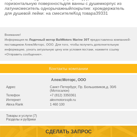
горизонтальную поверхностьдля ванны с душемкорпус из
латунисмеситель однорычажныйпокрытие: хромдержатель
для душевой лейки: на смесителеКод товара39331
Внимание!
Информация по
Лодочный мотор BaltMotors Marine 30Т
предоставлена компанией-
поставщиком АлексМоторс, ООО. Для того, чтобы получить дополнительную
информацию, узнать актуальную цену или условия постаки, нажмите ссылку
«
Отправить сообщение
».
Контакты компании
АлексМоторс, ООО
Адрес
Санкт-Петербург, Пр. Большевиков,д. 30/6
(Мотосалон)
Телефон
+7 (812) 3350361
Интернет
alexmotorsspb.ru
Alexa Rank
1 460 100
Товары и услуги (7)
Разделы и рубрики
СДЕЛАТЬ ЗАПРОС