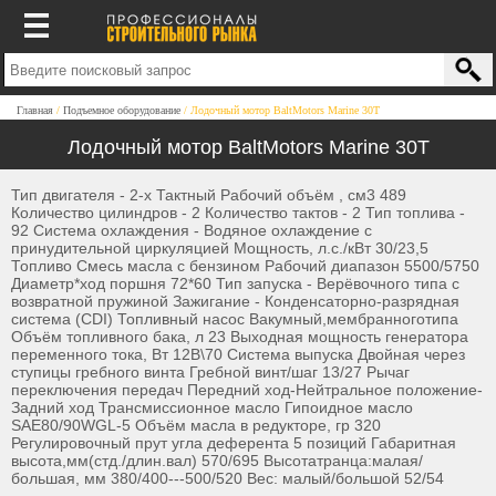
Главная
Подъемное оборудование
Лодочный мотор BaltMotors Marine 30Т
Лодочный мотор BaltMotors Marine 30Т
Тип двигателя - 2-х Тактный Рабочий объём , см3 489
Количество цилиндров - 2 Количество тактов - 2 Тип топлива -
92 Система охлаждения - Водяное охлаждение с
принудительной циркуляцией Мощность, л.с./кВт 30/23,5
Топливо Смесь масла с бензином Рабочий диапазон 5500/5750
Диаметр*ход поршня 72*60 Тип запуска - Верёвочного типа с
возвратной пружиной Зажигание - Конденсаторно-разрядная
система (CDI) Топливный насос Вакумный,мембранноготипа
Объём топливного бака, л 23 Выходная мощность генератора
переменного тока, Вт 12В\70 Система выпуска Двойная через
ступицы гребного винта Гребной винт/шаг 13/27 Рычаг
переключения передач Передний ход-Нейтральное положение-
Задний ход Трансмиссионное масло Гипоидное масло
SAE80/90WGL-5 Объём масла в редукторе, гр 320
Регулировочный прут угла деферента 5 позиций Габаритная
высота,мм(стд./длин.вал) 570/695 Высотатранца:малая/
большая, мм 380/400---500/520 Вес: малый/большой 52/54