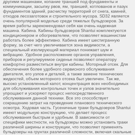
другими машинами, копание траншей под фундаменты и
коммуникации, засыпку рвов, ям, траншей, котлованов и пазух
фундаментов зданий, расчистку территорий от снега, камней,
отходов лесозаготовок и строительного мусора. SD32 является
очень популярной моделью среди тяжелых бульдозеров. За
время работы зарекомендовал себя как очень надежная
машина. Кабина. Кабины бульдозеров Shantui комплектуются
кондиционером и обогревателем, что позволяет машинистам
работать более эффективно. Кабина имеет шестигранную
форму, за счет чего увеличивается зона видимости, а
специальный изолирующий материал понижает шум и
вибрацию. Удобное расположение органов управления,
приборов и регулируемое сиденье позволяют оператору
комфортно разместиться внутри кабины. Моторный отсек. Для
обеспечения более удобного сервисного обслуживания
двигателя, его узлов и деталей, а также замене технических
жидкостей, объем моторного отсека был увеличен. Так же,
высоко установленный капот, концентрация всех необходимых
для обслуживания контрольных точек и узлов значительно
упрощают и ускоряют процесс непосредственного
обслуживания данной техники. Все это способствует
сокращению затрат на проведение планового технического
осмотра. Ходовая часть. Гусеничные траки бульдозеров Shantui
имеют модульную конструкцию, что делает процесс
обслуживания быстрым и удобным. В зависимости от
специфики местности, на бульдозеры можно установить траки
различной ширины и конструкции, что позволяет применять
бульдозеры на грунтах различной сложности, включая скальные