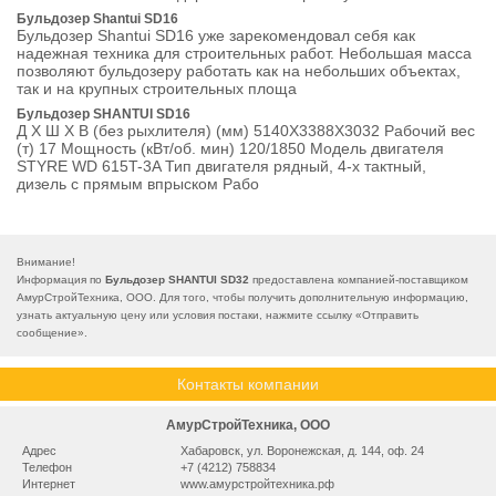
Бульдозер Shantui SD16
Бульдозер Shantui SD16 уже зарекомендовал себя как
надежная техника для строительных работ. Небольшая масса
позволяют бульдозеру работать как на небольших объектах,
так и на крупных строительных площа
Бульдозер SHANTUI SD16
Д Х Ш Х В (без рыхлителя) (мм) 5140Х3388Х3032 Рабочий вес
(т) 17 Мощность (кВт/об. мин) 120/1850 Модель двигателя
STYRE WD 615T-3A Тип двигателя рядный, 4-х тактный,
дизель с прямым впрыском Рабо
Внимание!
Информация по
Бульдозер SHANTUI SD32
предоставлена компанией-поставщиком
АмурСтройТехника, ООО. Для того, чтобы получить дополнительную информацию,
узнать актуальную цену или условия постаки, нажмите ссылку «
Отправить
сообщение
».
Контакты компании
АмурСтройТехника, ООО
Адрес
Хабаровск, ул. Воронежская, д. 144, оф. 24
Телефон
+7 (4212) 758834
Интернет
www.амурстройтехника.рф