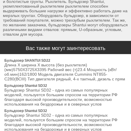
и болотистые грунты. Рыхлитель. Бульдозер Shantui,
укомплектованный рыхлителем рыхлителем способен
выдерживать большие нагрузки и эффективно работать даже на
мерзлых грунтах. Оборудовать бульдозер, в зависимости от
требований покупателя, можно трехзубым рыхлителем. Так же,
по желанию заказчика, бульдозеры Shantui могут оборудоваться
различными видами отвалов: прямым, U-образным, угловым,
отвалом для мусора.
Вас также могут заинтересовать
Бульдозер SHANTUI SD22
Длина Х ширина Х высота (без рыхлителя)
(мм)5750Х3725Х3395 Рабочий вес (т)23.4 Мощность (кВт/
об.мин)162/1800 Модель двигателя Cummins NT855-
C280(ВСIII) Тип двигателя рядный, 4-х тактный, дизель с прям
Бульдозер Shantui SD32
Бульдозер Shantui SD32 - одна из самых популярных
моделей, пользуется большим спросом на территории РФ
благодаря высокой производительности, возможностью
использования на бездорожье и в северных услов
Бульдозер Shantui SD32
Бульдозер Shantui SD32 - одна из самых популярных
моделей, пользуется большим спросом на территории РФ
благодаря высокой производительности, возможностью
использования на бездорожье и в северных услов