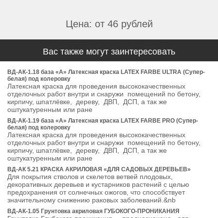
Цена: от 46 рублей
Вас также могут заинтересовать
ВД-АК-1.18 база «А» Латексная краска LATEX FARBE ULTRA (Супер-
белая) под колеровку
Латексная краска для проведения высококачественных
отделочных работ внутри и снаружи помещений по бетону,
кирпичу, шпатлёвке, дереву, ДВП, ДСП, а так же
оштукатуренным или ране
ВД-АК-1.19 база «А» Латексная краска LATEX FARBE PRO (Супер-
белая) под колеровку
Латексная краска для проведения высококачественных
отделочных работ внутри и снаружи помещений по бетону,
кирпичу, шпатлёвке, дереву, ДВП, ДСП, а так же
оштукатуренным или ране
ВД-АК 5.21 КРАСКА АКРИЛОВАЯ «ДЛЯ САДОВЫХ ДЕРЕВЬЕВ»
Для покрытия стволов и скелетов ветвей плодовых,
декоративных деревьев и кустарников растений с целью
предохранения от солнечных ожогов, что способствует
значительному снижению раковых заболеваний.&nb
ВД-АК-1.05 Грунтовка акриловая ГУБОКОГО-ПРОНИКАНИЯ