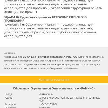
Грунтовка Глубокого проникания – предназначена, для
проникания в плохо впитывающих влагу основания.
Используется для пропитки и укрепления структурной основы
мелящих, не прочны
ВД-АК-1.07 Грунтовка акриловая TIEFGRUND ГЛУБОКОГО
ПРОНИКАНИЯ
Грунтовка Глубокого проникания – предназначена, для
проникания в плохо впитывающих влагу поверхностей,
укрепляя, таким образом, более глубокие слои основания.
Используется для
Внимание!
Информация по
ВД-АК-1.03 Грунтовка акриловая УНИВЕРСАЛЬНАЯ
предоставлена
компанией-поставщиком Общество с Ограниченной Ответственностью «РАМИКС».
Для того, чтобы получить дополнительную информацию, узнать актуальную цену
или условия постаки, нажмите ссылку «
Отправить сообщение
».
Контакты компании
Общество с Ограниченной Ответственностью «РАМИКС»
Город
Лыткарино
Адрес
140081 М/О г.Лыткарино ул.Парковая стр. 4Б оф.
405
Телефон
+79257970079
Интернет
ramix.pro