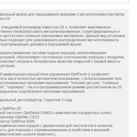
мальный выбор для окрашивания красками с металлопигментом Gema
lex 2S
о очищаемый резервуар емкостью 18 л, позволяет максимально
ственно перерабатывать металлизированные, структурированные и
ие достаточно сложные порошковые материалы. Данный вид установок
льно подходит для равномерного распределения металлопигмента
структурирующих добавок в порошковой краске.
ершенствованная система подачи порошка, контролируемая
троникой, обеспечивает постоянное соотношение порошка с воздухом,
позволяет получать безупречное качество покрытий с первой минуты
луатации.
й микропроцессорный блок управления OptiFlex® 2 позволяет
тать как в полностью автоматическом режиме, с использованием трех
установленных программ окрашивания: "плоские детали", "сложные
ли", "перекрас", так и в программируемом режиме рассчитанном на 20
видуально подобранных программ окрашивания.
иальный дистрибьютор. Гарантия 2 года.
 OptiFlex 2S
чной пистолет OptiSelect GM03 с комплектом стандартных сопел;
нтроллер OptiStar CG13
ектор OptiFlow IG06;
редвижная конструкция с держателем для пистолетов и шлангов;
кость для порошка с перемешивающим устройством и крышкой;
евматические шланги (комплект);