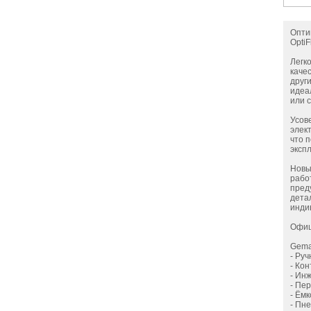
Опти
OptiF
Легк
каче
друг
идеа
или 
Усов
элек
что 
эксп
Новы
рабо
пред
дета
инди
Офиц
Gema
- Ру
- Ко
- Инж
- Пе
- Ём
- Пн