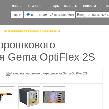
главная
компании
товары
выставки
новости
инте
Поиск
по товарам
по компаниям
е
Установка порошкового окрашивания Gema OptiFlex 2S
орошкового
я Gema OptiFlex 2S