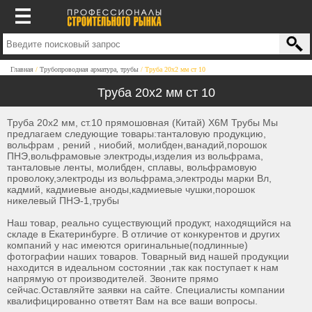
Главная
Трубопроводная арматура, трубы
Труба 20х2 мм ст 10
Труба 20х2 мм ст 10
Труба 20х2 мм, ст.10 прямошовная (Китай) Х6М Трубы Мы
предлагаем следующие товары:танталовую продукцию,
вольфрам , рений , ниобий, молибден,ванадий,порошок
ПНЭ,вольфрамовые электроды,изделия из вольфрама,
танталовые ленты, молибден, сплавы, вольфрамовую
проволоку,электроды из вольфрама,электроды марки Вл,
кадмий, кадмиевые аноды,кадмиевые чушки,порошок
никелевый ПНЭ-1,трубы
Наш товар, реально существующий продукт, находящийся на
складе в Екатеринбурге. В отличие от конкурентов и других
компаний у нас имеются оригинальные(подлинные)
фотографии наших товаров. Товарный вид нашей продукции
находится в идеальном состоянии ,так как поступает к нам
напрямую от производителей. Звоните прямо
сейчас.Оставляйте заявки на сайте. Специалисты компании
квалифицированно ответят Вам на все ваши вопросы.