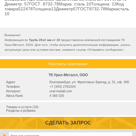
Диаметр: 57ГОСТ: 8732-78Марка: сталь 10Толщина: 13Код
товара522478Толщина13Диаметр57ГОСТ8732-78Маркасталь
10
Внимание!
Информация по
Труба 20х2 мм ст 10
предоставлена компанией-поставщиком ТК
Урал-Металл, ООО. Для того, чтобы получить дополнительную информацию, узнать
актуальную цену или условия постаки, нажмите ссылку «
Отправить сообщение
».
Контакты компании
ТК Урал-Металл, ООО
Адрес
Екатеринбург, ул. Фронтовых Бригад, д. 31, оф. 306
Телефон
+7 (343) 2781024
Интернет
ural-metall.com
Alexa Rank
4 365 025
Товары и услуги (16)
Разделы и рубрики
СДЕЛАТЬ ЗАПРОС