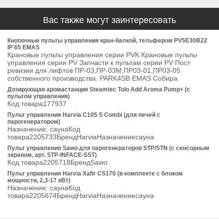
Вас также могут заинтересовать
Кнопочные пульты управления кран-балкой, тельфером PV5E30B22
IP 65 EMAS
Крановые пульты управления серии PVK Крановые пульты
управления серии PV Запчасти к пультам серии PV Пост
ревизии для лифтов ПР-03,ПР-03М,ПР03-01,ПР03-05
собственного производства. PARK4SB EMAS Собира
Дозирующая аромастанция Steamtec Tolo Add Aroma Pump+ (с
пультом управления)
Код товара177937
Пульт управления Harvia C105 S Combi (для печей с
парогенератором)
Назначение: саунаКод
товара2205733БрендHarviaНазначениесауна
Пульт управления Sawo для парогенераторов STP/STN (с сенсорным
экраном, арт. STP-INFACE-SST)
Код товара2205718БрендSawo
Пульт управления Harvia Xafir CS170 (в комплекте с блоком
мощности, 2,3-17 кВт)
Назначение: саунаКод
товара2205674БрендHarviaНазначениесауна