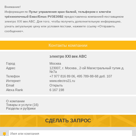
Внимание!
Информация по
Пульт управления кран балкой, тельфером с ключём
трёхкнопочный Емас/Emas PV3E30B2
предоставлена компанией-поставщиком
электро XXI век АВС. Для того, чтобы получить дополнительную информацию,
узнать актуальную цену или условия постаки, нажмите ссылку «
Отправить
сообщение
».
Контакты компании
электро XXI век АВС
Город
Москва
Адрес
123007, г. Москва , 2-ой Магистральный тупик д.
№7а
Телефон
+7 977 816 89 06, 495 789-88-68 доб. 107
Интернет
www.electro21.ru
Email
Открыть
Alexa Rank
6 167 198
О компании
Товары и услуги (16)
Разделы и рубрики
СДЕЛАТЬ ЗАПРОС