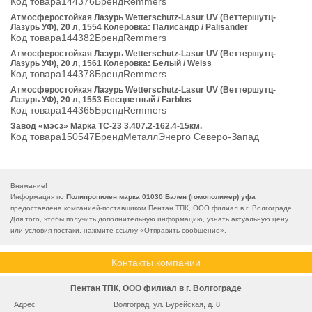
Код товара144376БрендRemmers
Атмосферостойкая Лазурь Wetterschutz-Lasur UV (Веттершутц-
Лазурь УФ), 20 л, 1554 Колеровка: Палисандр / Palisander
Код товара144382БрендRemmers
Атмосферостойкая Лазурь Wetterschutz-Lasur UV (Веттершутц-
Лазурь УФ), 20 л, 1561 Колеровка: Белый / Weiss
Код товара144378БрендRemmers
Атмосферостойкая Лазурь Wetterschutz-Lasur UV (Веттершутц-
Лазурь УФ), 20 л, 1553 Бесцветный / Farblos
Код товара144365БрендRemmers
Завод «мэсз» Марка ТС-23 3.407.2-162.4-15км.
Код товара150547БрендМеталлЭнерго Северо-Запад
Внимание!
Информация по
Полипропилен марка 01030 Бален (гомополимер) уфа
предоставлена компанией-поставщиком Пентан ТПК, ООО филиал в г. Волгограде.
Для того, чтобы получить дополнительную информацию, узнать актуальную цену
или условия постаки, нажмите ссылку «
Отправить сообщение
».
Контакты компании
Пентан ТПК, ООО филиал в г. Волгограде
Адрес
Волгоград, ул. Бурейская, д. 8