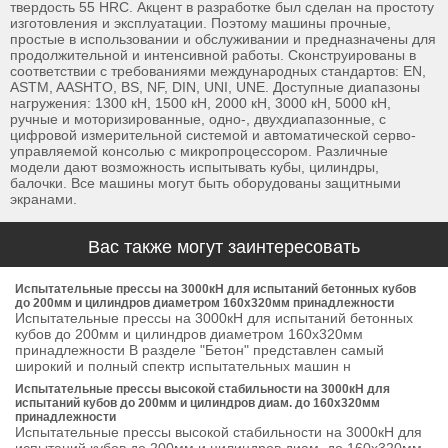
твердость 55 HRC. Акцент в разработке был сделан на простоту
изготовления и эксплуатации. Поэтому машины прочные,
простые в использовании и обслуживании и предназначены для
продолжительной и интенсивной работы. Сконструированы в
соответствии с требованиями международных стандартов: EN,
ASTM, AASHTO, BS, NF, DIN, UNI, UNE. Доступные диапазоны
нагружения: 1300 кН, 1500 кН, 2000 кН, 3000 кН, 5000 кН,
ручные и моторизированные, одно-, двухдиапазонные, с
цифровой измерительной системой и автоматической серво-
управляемой консолью с микропроцессором. Различные
модели дают возможность испытывать кубы, цилиндры,
балочки. Все машины могут быть оборудованы защитными
экранами.
Вас также могут заинтересовать
Испытательные прессы на 3000кН для испытаний бетонных кубов
до 200мм и цилиндров диаметром 160х320мм принадлежности
Испытательные прессы на 3000кН для испытаний бетонных
кубов до 200мм и цилиндров диаметром 160х320мм
принадлежности В разделе "Бетон" представлен самый
широкий и полный спектр испытательных машин н
Испытательные прессы высокой стабильности на 3000кН для
испытаний кубов до 200мм и цилиндров диам. до 160х320мм
принадлежности
Испытательные прессы высокой стабильности на 3000кН для