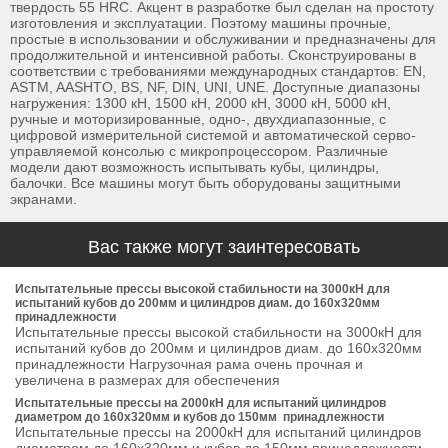
твердость 55 HRC. Акцент в разработке был сделан на простоту
изготовления и эксплуатации. Поэтому машины прочные,
простые в использовании и обслуживании и предназначены для
продолжительной и интенсивной работы. Сконструированы в
соответствии с требованиями международных стандартов: EN,
ASTM, AASHTO, BS, NF, DIN, UNI, UNE. Доступные диапазоны
нагружения: 1300 кН, 1500 кН, 2000 кН, 3000 кН, 5000 кН,
ручные и моторизированные, одно-, двухдиапазонные, с
цифровой измерительной системой и автоматической серво-
управляемой консолью с микропроцессором. Различные
модели дают возможность испытывать кубы, цилиндры,
балочки. Все машины могут быть оборудованы защитными
экранами.
Вас также могут заинтересовать
Испытательные прессы высокой стабильности на 3000кН для
испытаний кубов до 200мм и цилиндров диам. до 160х320мм
принадлежности
Испытательные прессы высокой стабильности на 3000кН для
испытаний кубов до 200мм и цилиндров диам. до 160х320мм
принадлежности Нагрузочная рама очень прочная и
увеличена в размерах для обеспечения
Испытательные прессы на 2000кН для испытаний цилиндров
диаметром до 160х320мм и кубов до 150мм принадлежности
Испытательные прессы на 2000кН для испытаний цилиндров