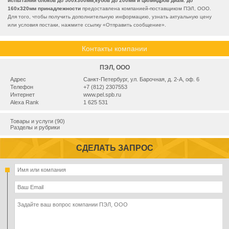
испытаний блоков до 500х300мм,кубов до 200мм и цилиндров диам. до
160х320мм принадлежности
предоставлена компанией-поставщиком ПЭЛ, ООО.
Для того, чтобы получить дополнительную информацию, узнать актуальную цену
или условия постаки, нажмите ссылку «
Отправить сообщение
».
Контакты компании
ПЭЛ, ООО
Адрес
Санкт-Петербург, ул. Барочная, д. 2-А, оф. 6
Телефон
+7 (812) 2307553
Интернет
www.pel.spb.ru
Alexa Rank
1 625 531
Товары и услуги (90)
Разделы и рубрики
СДЕЛАТЬ ЗАПРОС