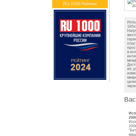
RU-1000 Рейтинг
Испы
160х
Нагр
жест
гара
плас
прос
в ис
инте
межд
Дост
кН, 
изме
микр
цили
экра
Вас
Исп
200
Исп
200
"Бе
маш