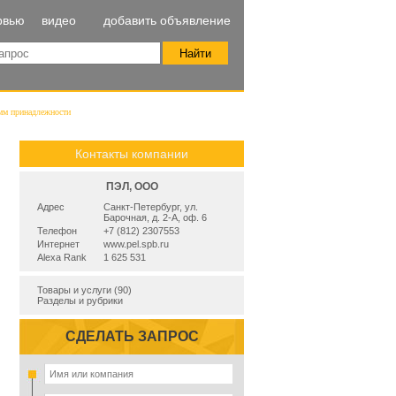
рвью
видео
добавить объявление
мм принадлежности
Контакты компании
ПЭЛ, ООО
Адрес
Санкт-Петербург, ул.
Барочная, д. 2-А, оф. 6
Телефон
+7 (812) 2307553
Интернет
www.pel.spb.ru
Alexa Rank
1 625 531
Товары и услуги (90)
Разделы и рубрики
СДЕЛАТЬ ЗАПРОС