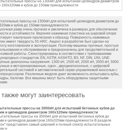
тательные прессы на 1300кН для испытаний цилиндров диаметром до
320мм и кубов до 150мм принадлежности
узочная рама очень прочная и увеличена в размерах для обеспечения
кости и устойчивости. Верхняя нажимная пластина на шаровой опоре
нтирует наилучшее прилегание к образцу. Поверхность нажимных
тин имеет твердость 55 HRC. Акцент в разработке был сделан на
тоту изготовления и эксплуатации. Поэтому машины прочные, простые
пользовании и обслуживании и предназначены для продолжительной и
нсивной работы. Сконструированы в соответствии с требованиями
ународных стандартов: EN, ASTM, AASHTO, BS, NF, DIN, UNI, UNE.
упные диапазоны нагружения: 1300 кН, 1500 кН, 2000 кН, 3000 кН, 5000
ручные и моторизированные, одно-, двухдиапазонные, с цифровой
рительной системой и автоматической серво-управляемой консолью с
опроцессором. Различные модели дают возможность испытывать кубы,
ндры, балочки. Все машины могут быть оборудованы защитными
нами.
 также могут заинтересовать
ытательные прессы на 3000кН для испытаний бетонных кубов до
мм и цилиндров диаметром 160х320мм принадлежности
ытательные прессы на 3000кН для испытаний бетонных кубов до
мм и цилиндров диаметром 160х320мм принадлежности В разделе
тон" представлен самый широкий и полный спектр испытательных
ин н