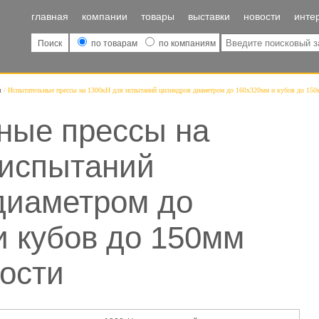
главная
компании
товары
выставки
новости
инте
Поиск
по товарам
по компаниям
ы
Испытательные прессы на 1300кН для испытаний цилиндров диаметром до 160х320мм и кубов до 150
ные прессы на
 испытаний
диаметром до
и кубов до 150мм
ости