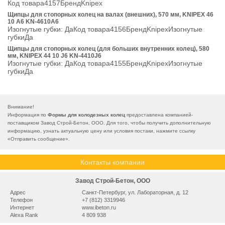
Код товара4157БрендKnipex
Щипцы для стопорных колец на валах (внешних), 570 мм, KNIPEX 46
10 A6 KN-4610A6
Изогнутые губки: ДаКод товара4156БрендKnipexИзогнутые
губкиДа
Щипцы для стопорных колец (для больших внутренних колец), 580
мм, KNIPEX 44 10 J6 KN-4410J6
Изогнутые губки: ДаКод товара4155БрендKnipexИзогнутые
губкиДа
Внимание!
Информация по
Формы для колодезных колец
предоставлена компанией-
поставщиком Завод Строй-Бетон, ООО. Для того, чтобы получить дополнительную
информацию, узнать актуальную цену или условия постаки, нажмите ссылку
«
Отправить сообщение
».
Контакты компании
Завод Строй-Бетон, ООО
Адрес
Санкт-Петербург, ул. Лабораторная, д. 12
Телефон
+7 (812) 3319946
Интернет
www.ibeton.ru
Alexa Rank
4 809 938