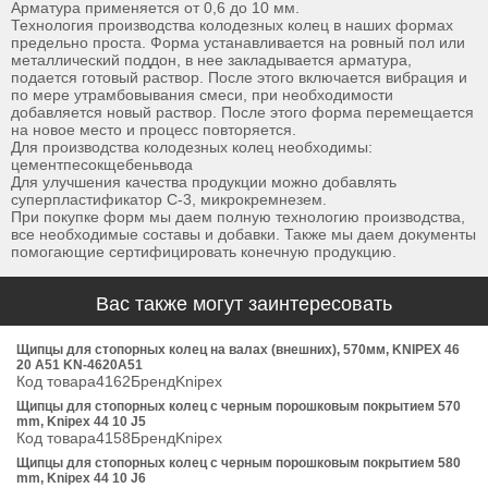
Арматура применяется от 0,6 до 10 мм.
Технология производства колодезных колец в наших формах
предельно проста. Форма устанавливается на ровный пол или
металлический поддон, в нее закладывается арматура,
подается готовый раствор. После этого включается вибрация и
по мере утрамбовывания смеси, при необходимости
добавляется новый раствор. После этого форма перемещается
на новое место и процесс повторяется.
Для производства колодезных колец необходимы:
цементпесокщебеньвода
Для улучшения качества продукции можно добавлять
суперпластификатор С-3, микрокремнезем.
При покупке форм мы даем полную технологию производства,
все необходимые составы и добавки. Также мы даем документы
помогающие сертифицировать конечную продукцию.
Вас также могут заинтересовать
Щипцы для стопорных колец на валах (внешних), 570мм, KNIPEX 46
20 A51 KN-4620A51
Код товара4162БрендKnipex
Щипцы для стопорных колец с черным порошковым покрытием 570
mm, Knipex 44 10 J5
Код товара4158БрендKnipex
Щипцы для стопорных колец с черным порошковым покрытием 580
mm, Knipex 44 10 J6