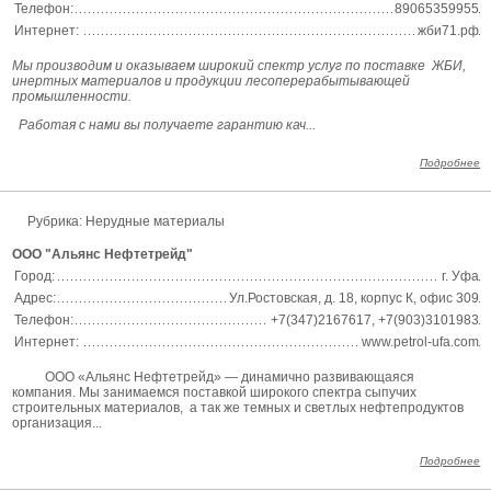
Телефон:
89065359955
Интернет:
жби71.рф
Мы производим и оказываем широкий спектр услуг по поставке ЖБИ,
инертных материалов и продукции лесоперерабытывающей
промышленности.
Работая с нами вы получаете гарантию кач...
Подробнее
Рубрика: Нерудные материалы
ООО "Альянс Нефтетрейд"
Город:
г. Уфа
Адрес:
Ул.Ростовская, д. 18, корпус К, офис 309
Телефон:
+7(347)2167617, +7(903)3101983
Интернет:
www.petrol-ufa.com
ООО «Альянс Нефтетрейд» — динамично развивающаяся
компания. Мы занимаемся поставкой широкого спектра сыпучих
строительных материалов, а так же темных и светлых нефтепродуктов
организация...
Подробнее