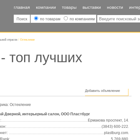
главная
компании
товары
выставки
новости
инте
Поиск
по товарам
по компаниям
льной отрасли
Остекление
- топ лучших
Добавить объявление
рика: Остекление
й Дверной, интерьерный салон, ООО Пластбург
:
Ермакова проспект, 14
он:
(3843) 600-222
нет:
plastburg.com
 Rank:
5 769 880