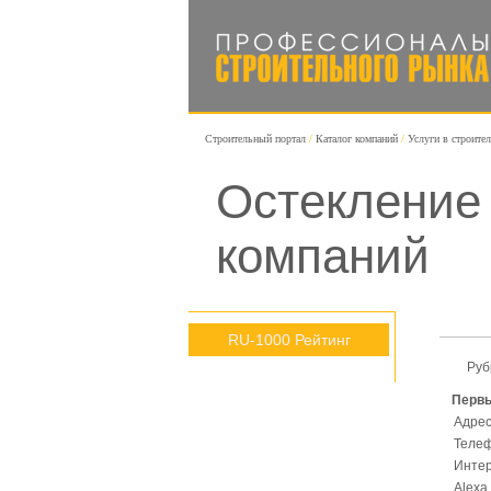
Строительный портал
Каталог компаний
Услуги в строите
Остекление 
компаний
RU-1000 Рейтинг
Руб
Первы
Адрес
Телеф
Интер
Alexa