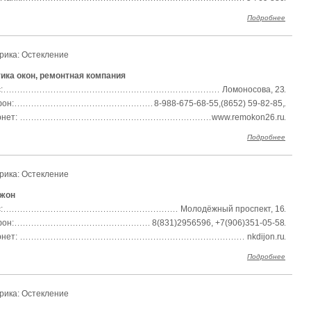
Подробнее
рика: Остекление
ика окон, ремонтная компания
:
Ломоносова, 23
он:
8-988-675-68-55,(8652) 59-82-85,
нет:
www.remokon26.ru
Подробнее
рика: Остекление
ижон
:
Молодёжный проспект, 16
он:
8(831)2956596, +7(906)351-05-58
нет:
nkdijon.ru
Подробнее
рика: Остекление