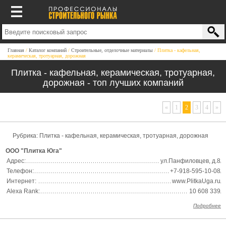
Главная
Каталог компаний
Строительные, отделочные материалы
Плитка - кафельная,
керамическая, тротуарная, дорожная
Плитка - кафельная, керамическая, тротуарная,
дорожная - топ лучших компаний
«
1
2
3
4
»
Рубрика:
Плитка - кафельная, керамическая, тротуарная, дорожная
ООО "Плитка Юга"
Адрес:
ул.Панфиловцев, д.8
Телефон:
+7-918-595-10-08
Интернет:
www.PlitkaUga.ru
Alexa Rank:
10 608 339
Подробнее