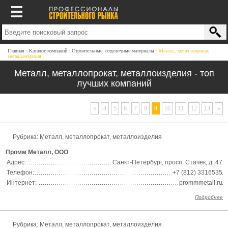
Главная
Каталог компаний
Строительные, отделочные материалы
Металл, металлопрокат,
металлоизделия
Металл, металлопрокат, металлоизделия - топ
лучших компаний
«
4
5
6
7
8
9
10
11
12
13
»
Рубрика:
Металл, металлопрокат, металлоизделия
Промм Металл, ООО
Адрес:
Санкт-Петербург, просп. Стачек, д. 47
Телефон:
+7 (812) 3316535
Интернет:
prommmetall.ru
Подробнее
Рубрика:
Металл, металлопрокат, металлоизделия