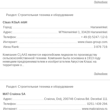
Подробнее
Раздел:
Строительная техника и оборудование
Claas KGaA mbH
Город:
Harsewinkel
Адрес:
M?hlenwinkel 1, 33428 Harsewinkel
Телефон:
+ 49 (0) 5247 / 12-0
Интернет:
www.claas-group.com
Alexa Rank:
3 876 719
Компания CLAAS является европейским лидером по производству
сельскохозяйственной техники. Компания была основана в 1913 году
немецким предпринимателем и изобретателем Августом Клаас на
территории о...
Подробнее
Раздел:
Строительная техника и оборудование
MAT Craiova SA
Адрес:
Craiova, Dolj, 200746 Craiova Bd. Decebal 111
Телефон:
0251 / 439 294
Интернет:
www.matcraiova.ro