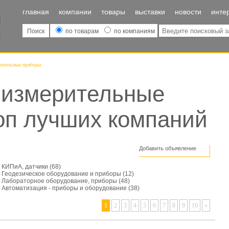
главная
компании
товары
выставки
новости
инте
Поиск
по товарам
по компаниям
рительные приборы
-измерительные
оп лучших компаний
Добавить объявление
КИПиА, датчики
(68)
Геодезическое оборудование и приборы
(12)
Лабораторное оборудование, приборы
(48)
Автоматизация - приборы и оборудование
(38)
1
2
3
4
5
6
7
8
9
10
»