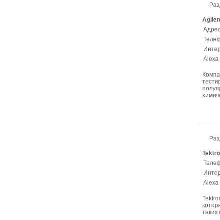
Раз
Agilen
Адрес
Телеф
Интер
Alexa
Компа
тести
полуп
химиче
Раз
Tektro
Телеф
Интер
Alexa
Tektro
котор
таких 