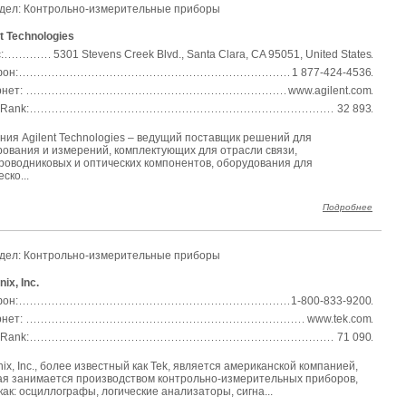
дел: Контрольно-измерительные приборы
t Technologies
:
5301 Stevens Creek Blvd., Santa Clara, CA 95051, United States
он:
1 877-424-4536
нет:
www.agilent.com
 Rank:
32 893
ния Agilent Technologies – ведущий поставщик решений для
рования и измерений, комплектующих для отрасли связи,
роводниковых и оптических компонентов, оборудования для
ско...
Подробнее
дел: Контрольно-измерительные приборы
nix, Inc.
он:
1-800-833-9200
нет:
www.tek.com
 Rank:
71 090
nix, Inc., более известный как Tek, является американской компанией,
ая занимается производством контрольно-измерительных приборов,
как: осциллографы, логические анализаторы, сигна...