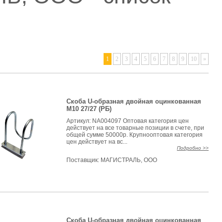
1
2
3
4
5
6
7
8
9
10
»
Скоба U-образная двойная оцинкованная
М10 27/27 (РБ)
Артикул: NA004097 Оптовая категория цен
действует на все товарные позиции в счете, при
общей сумме 50000р. Крупнооптовая категория
цен действует на вс...
Подробно >>
Поставщик:
МАГИСТРАЛЬ, ООО
Скоба U-образная двойная оцинкованная