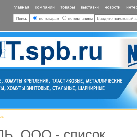
главная
компании
товары
выставки
новости
инте
Поиск
по товарам
по компаниям
ров
, ООО - список