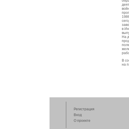
обр
дея
вой
про
1986
сего
заво
в Ин
вып
На д
прод
пол
жел
раб
В с
на п
Регистрация
Вход
О проекте