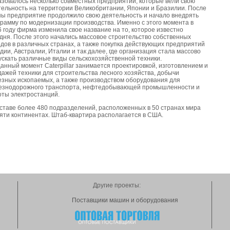
азовалось несколько совместных предприятий, которые вели свою
тельность на территории Великобритании, Японии и Бразилии. После
ны предприятие продолжило свою деятельность и начало внедрять
грамму по модернизации производства. Именно с этого момента в
 году фирма изменила свое название на то, которое известно
дня. После этого начались массовое строительство собственных
дов в различных странах, а также покупка действующих предприятий
дии, Австралии, Италии и так далее, где организация стала массово
ускать различные виды сельскохозяйственной техники.
анный момент Caterpillar занимается проектировкой, изготовлением и
ажей техники для строительства лесного хозяйства, добычи
езных ископаемых, а также производством оборудования для
езнодорожного транспорта, нефтедобывающей промышленности и
оты электростанций.
оставе более 480 подразделений, расположенных в 50 странах мира
яти континентах. Штаб-квартира располагается в США.
Другие проекты:
Поставщики машин и оборудования