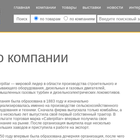
главная
компании
товары
выставки
новости
инте
Поиск
по товарам
по компаниям
- о компании
rpillar — мировой лидер в области производства строительного и
ывающего оборудования, дизельных и газовых двигателей,
мышленных газовых турбин и дизельноэлектрических локомотивов.
пания была образована в 1883 году и изначально
циализировалась именно на производстве сельскохозяйственного
рудования и техники. Сначала фирма выпускала только комбайны, а
з несколько лет выпустила свой первый собственный трактор. В
льтате торговая марка «Caterpillar» впервые получила свое
знание на рынке. После организация выкупила еще несколько
льших заводов и приступила к работе на экспорт.
50 году впервые была образована дочерняя организация, после чего