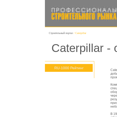
Строительный портал
Caterpillar
Caterpillar 
RU-1000 Рейтинг
Cate
доб
про
Ком
спе
обо
чере
резу
при
небо
В 19