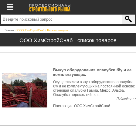
Главная
ООО ХимСтройСнаб
Каталог товаров
ООО ХимСтройСнаб - список товаров
Выкуп оборудования опалубки б\у и ее
комплектующих.
Осуществляем выкуп оборудования опалубки
б\у и ее комплектующих на постоянной основе:
стеновая опалубка Гамма, Мекос, Альфа.
Опалубка перекрытий : ст...
Подробно >>
Поставщик:
ООО ХимСтройСнаб