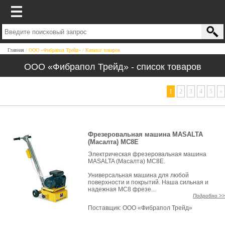
Главная
ООО «Фибрапол Трейд»
Каталог товаров
ООО «Фибрапол Трейд» - список товаров
1
2
3
4
5
»
Фрезеровальная машина MASALTA
(Масалта) MC8E
Электрическая фрезеровальная машина
MASALTA (Масалта) МС8Е.
Универсальная машина для любой
поверхности и покрытий. Наша сильная и
надежная МС8 фрезе...
Подробно >>
Поставщик:
ООО «Фибрапол Трейд»