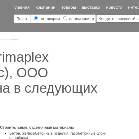
главная
компании
товары
выставки
новости
инте
Поиск
по товарам
по компаниям
лы и рубрики
imaplex
с), ООО
на в следующих
Строительные, отделочные материалы
Бетон, железобетонные изделия, газобетонные блоки,
пеноблоки