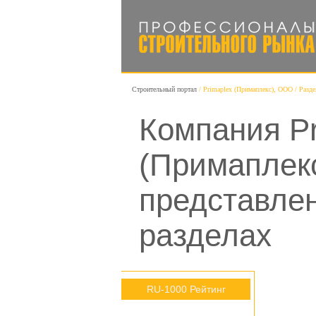
Строительный портал
Primaplex (Примаплекс), ООО
Разде
Компания Pr
(Примаплек
представле
разделах
RU-1000 Рейтинг