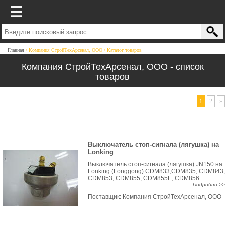
Главная
Компания СтройТехАрсенал, ООО
Каталог товаров
Компания СтройТехАрсенал, ООО - список
товаров
1
2
»
Выключатель стоп-сигнала (лягушка) на
Lonking
Выключатель стоп-сигнала (лягушка) JN150 на
Lonking (Longgong) CDM833,CDM835, CDM843,
CDM853, CDM855, CDM855E, CDM856.
Подробно >>
Поставщик:
Компания СтройТехАрсенал, ООО