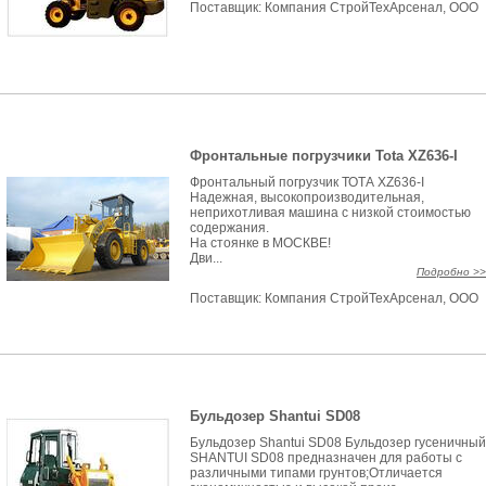
Поставщик:
Компания СтройТехАрсенал, ООО
Фронтальные погрузчики Tota XZ636-I
Фронтальный погрузчик ТОТА XZ636-I
Надежная, высокопроизводительная,
неприхотливая машина с низкой стоимостью
содержания.
На стоянке в МОСКВЕ!
Дви...
Подробно >>
Поставщик:
Компания СтройТехАрсенал, ООО
Бульдозер Shantui SD08
Бульдозер Shantui SD08 Бульдозер гусеничный
SHANTUI SD08 предназначен для работы с
различными типами грунтов;Отличается