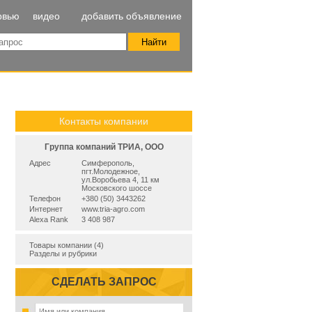
рвью
видео
добавить объявление
Контакты компании
Группа компаний ТРИА, ООО
Адрес
Симферополь,
пгт.Молодежное,
ул.Воробьева 4, 11 км
Московского шоссе
Телефон
+380 (50) 3443262
Интернет
www.tria-agro.com
Alexa Rank
3 408 987
Товары компании (4)
Разделы и рубрики
СДЕЛАТЬ ЗАПРОС