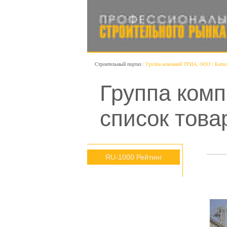
Строительный портал
Группа компаний ТРИА, ООО
Катал
Группа ком
список това
RU-1000 Рейтинг