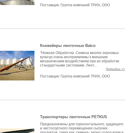
Поставщик:
Группа компаний ТРИА, ООО
Конвейеры ленточные Batco
"Нежная Обработка. Семена многих зерновых
культур очень восприимчивы к внешним
механическим воздействиям при их обработке
стандартными системами. Лент...
Подробно >>
Поставщик:
Группа компаний ТРИА, ООО
Транспортеры ленточные PETKUS
Предназначены для горизонтального, щадящего
и чистосортного перемещения сыпучих
продуктов, таких как: семена- зерно солод корм и