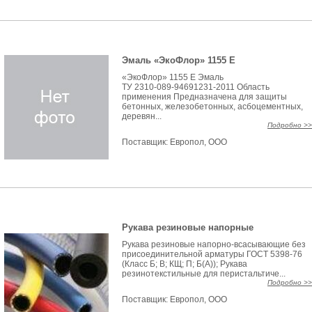
Эмаль «ЭкоФлор» 1155 Е
«ЭкоФлор» 1155 Е Эмаль
ТУ 2310-089-94691231-2011 Область
применения Предназначена для защиты
бетонных, железобетонных, асбоцементных,
деревян...
Подробно >>
Поставщик:
Европол, ООО
Рукава резиновые напорные
Рукава резиновые напорно-всасывающие без
присоединительной арматуры ГОСТ 5398-76
(Класс Б; В; КЩ; П; Б(А)); Рукава
резинотекстильные для перистальтиче...
Подробно >>
Поставщик:
Европол, ООО