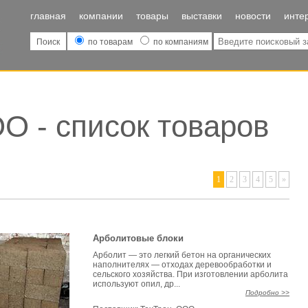
главная
компании
товары
выставки
новости
инте
Поиск
по товарам
по компаниям
О - список товаров
1
2
3
4
5
»
Арболитовые блоки
Арболит — это легкий бетон на органических
наполнителях — отходах деревообработки и
сельского хозяйства. При изготовлении арболита
используют опил, др...
Подробно >>