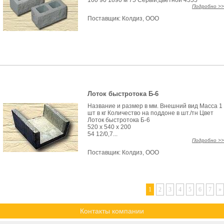
100 90 1890 м 75 Серый,цветной 4555
Подробно >>
Поставщик:
Колдиз, ООО
Лоток быстротока Б-6
Название и размер в мм. Внешний вид Масса 1
шт в кг Количество на поддоне в шт./тн Цвет
Лоток быстротока Б-6
520 x 540 x 200
54 12/0,7...
Подробно >>
Поставщик:
Колдиз, ООО
1
2
3
4
5
6
7
»
Контакты компании