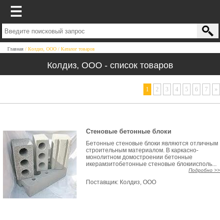
Главная
Колдиз, ООО
Каталог товаров
Колдиз, ООО - список товаров
1
2
3
4
5
6
7
»
Стеновые бетонные блоки
Бетонные стеновые блоки являются отличным
строительным материалом. В каркасно-
монолитном домостроении бетонные
икерамзитобетонные стеновые блокиисполь...
Подробно >>
Поставщик:
Колдиз, ООО