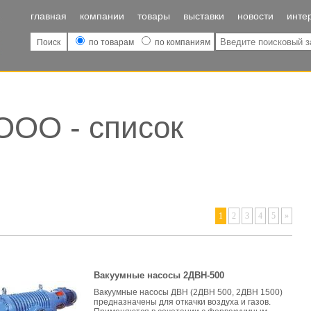
главная
компании
товары
выставки
новости
инте
Поиск
по товарам
по компаниям
ООО - список
1
2
3
4
5
»
Вакуумные насосы 2ДВН-500
Вакуумные насосы ДВН (2ДВН 500, 2ДВН 1500)
предназначены для откачки воздуха и газов.