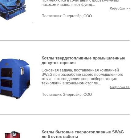
Применяются в сочетании с форвакуумным
насосом и выполняют функц...
Подробно >>
Поставщик:
Энергоэйр, ООО
Котлы твердотопливные промышленные
до суток горения
Основная задача, поставленная компанией
SWaG при разработке своего промышленного
котла - это внедрение энергосберегающих
технологий в экономном отопле...
Подробно >>
Поставщик:
Энергоэйр, ООО
Котлы бытовые твердотопливные SWaG
до 6 суток работы