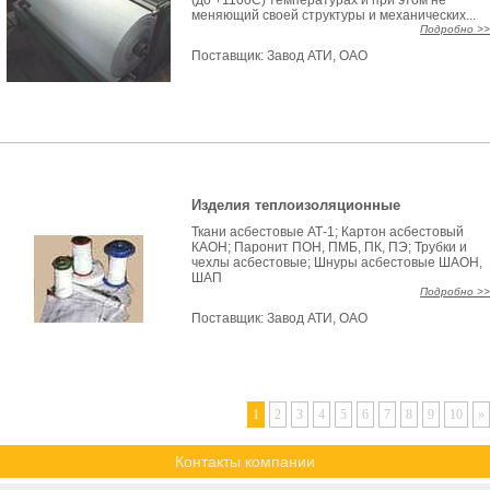
(до +1100С) температурах и при этом не
меняющий своей структуры и механических...
Подробно >>
Поставщик:
Завод АТИ, ОАО
Изделия теплоизоляционные
Ткани асбестовые АТ-1; Картон асбестовый
КАОН; Паронит ПОН, ПМБ, ПК, ПЭ; Трубки и
чехлы асбестовые; Шнуры асбестовые ШАОН,
ШАП
Подробно >>
Поставщик:
Завод АТИ, ОАО
1
2
3
4
5
6
7
8
9
10
»
Контакты компании