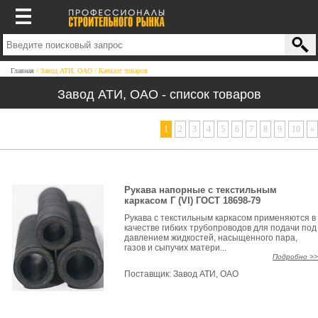
Главная
Завод АТИ, ОАО
Каталог товаров
Завод АТИ, ОАО - список товаров
1
2
3
4
5
6
7
8
9
10
»
Рукава напорные с текстильным
каркасом Г (VI) ГОСТ 18698-79
Рукава с текстильным каркасом применяются в
качестве гибких трубопроводов для подачи под
давлением жидкостей, насыщенного пара,
газов и сыпучих матери...
Подробно >>
Поставщик:
Завод АТИ, ОАО